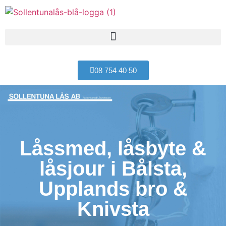
08 754 40 50
Låssmed, låsbyte &
låsjour i Bålsta,
Upplands bro &
Knivsta