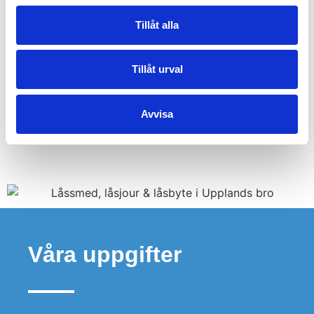
Läs mer om
larm och montering
här eller kontakta oss
Tillåt alla
för mer information.
Tillåt urval
Avvisa
Våra uppgifter