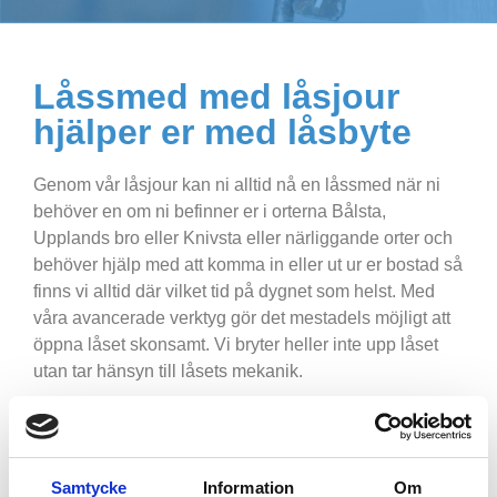
Låssmed med låsjour
hjälper er med låsbyte
Genom vår låsjour kan ni alltid nå en låssmed när ni
behöver en om ni befinner er i orterna Bålsta,
Upplands bro eller Knivsta eller närliggande orter och
behöver hjälp med att komma in eller ut ur er bostad så
finns vi alltid där vilket tid på dygnet som helst. Med
våra avancerade verktyg gör det mestadels möjligt att
öppna låset skonsamt. Vi bryter heller inte upp låset
utan tar hänsyn till låsets mekanik.
Tyvärr så är det inte alltid möjligt men vi strävar alltid
att du ska kunna använda låset efter att vi har öppnat
det åt er. Med en lång erfarenhet av att utföra ett enkelt
Samtycke
Information
Om
låsbyte
till ett mer avancerat låssmeds jobb. Kan ni