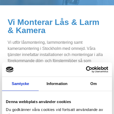
Vi Monterar Lås & Larm
& Kamera
Vi utför låsmontering, larmmontering samt
kameramontering i Stockholm med omnejd. Våra
tjänster innefattar installationer och monteringar i alla
förekommande dörr- och fönstermiljöer så som
lägenhetsdörrar, villadörrar och terrassdörrar. Du kan
hitta mer information om
våra larmsystem
här.
Dagens behov av säker låsning ställer krav på starka
Samtycke
Information
Om
och godkända lås. Vi installerar även dörrautomatik för
bekväm passage i offentliga miljöer.
Denna webbplats använder cookies
När vi projekterar inför upprättande av lås- och
Du godkänner våra cookies vid fortsatt användande av
passagesystem, sätter vi kundens önskemål i centrum.